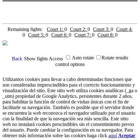
Remaining fights:
Court 1:
0
Court 2:
0
Court 3:
0
Court 4:
0
Court 5:
0
Court 6:
0
Court 7:
0
Court 8:
0
Auto rotate
Rotate results
Back
Show fights
Access
control options
Utilizamos cookies para llevar a cabo determinadas funciones que
son consideradas imprescindibles para el correcto funcionamiento y
visualización del sitio. Este sitio web utiliza cookies analíticas (_ga o
_utm) propiedad de Google Analytics, persistentes durante 2 años,
para habilitar la función de control de visitas únicas con el fin de
facilitarle su navegación. También es posible que el servidor donde
se encuentra la web reconozca el navegador utilizado por el usuario
con la finalidad de que la navegación sea más sencilla. Este sitio
web no instalará cookies prescindibles sin el consentimiento previo
del usuario. Puede cambiar la configuración en su navegador. Para
obtener más información sobre las cookies haga click
aquí
Aceptar