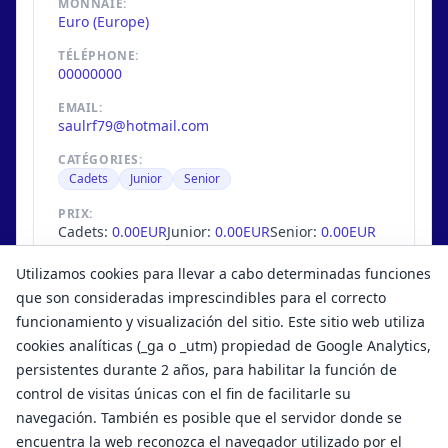
MONNAIE:
Euro (Europe)
TÉLÉPHONE:
00000000
EMAIL:
saulrf79@hotmail.com
CATÉGORIES:
Cadets
Junior
Senior
PRIX:
Cadets:
0.00EUR
Junior:
0.00EUR
Senior:
0.00EUR
N MAXIMUM DE COMPETITEURS:
Utilizamos cookies para llevar a cabo determinadas funciones
245
/
250
que son consideradas imprescindibles para el correcto
funcionamiento y visualización del sitio. Este sitio web utiliza
cookies analíticas (_ga o _utm) propiedad de Google Analytics,
persistentes durante 2 años, para habilitar la función de
control de visitas únicas con el fin de facilitarle su
navegación. También es posible que el servidor donde se
encuentra la web reconozca el navegador utilizado por el