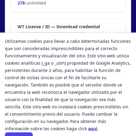
278
/
unlimited
WT License / ID — Download credential
Download
Utilizamos cookies para llevar a cabo determinadas funciones
Insert your WT Licence or ID to download your credential.
que son consideradas imprescindibles para el correcto
funcionamiento y visualización del sitio. Este sitio web utiliza
cookies analíticas (_ga o _utm) propiedad de Google Analytics,
persistentes durante 2 años, para habilitar la función de
control de visitas únicas con el fin de facilitarle su
navegación. También es posible que el servidor donde se
encuentra la web reconozca el navegador utilizado por el
usuario con la finalidad de que la navegación sea más
sencilla. Este sitio web no instalará cookies prescindibles sin
el consentimiento previo del usuario. Puede cambiar la
configuración en su navegador. Para obtener más
Términos y condiciones de uso
Aviso legal
información sobre las cookies haga click
aquí
.
Política de privacidad