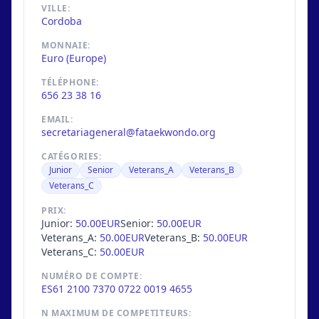
VILLE:
Cordoba
MONNAIE:
Euro (Europe)
TÉLÉPHONE:
656 23 38 16
EMAIL:
secretariageneral@fataekwondo.org
CATÉGORIES:
Junior
Senior
Veterans_A
Veterans_B
Veterans_C
PRIX:
Junior:
50.00EUR
Senior:
50.00EUR
Veterans_A:
50.00EUR
Veterans_B:
50.00EUR
Veterans_C:
50.00EUR
NUMÉRO DE COMPTE:
ES61 2100 7370 0722 0019 4655
N MAXIMUM DE COMPETITEURS: