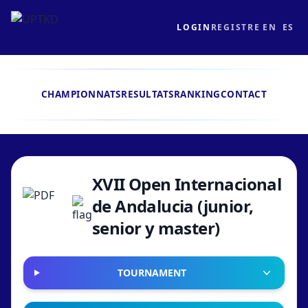
LOGIN
REGISTRE
EN
ES
CHAMPIONNATS
RESULTATS
RANKING
CONTACT
XVII Open Internacional
de Andalucia (junior,
senior y master)
TOURNAMENT