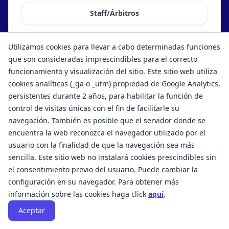
Staff/Árbitros
Utilizamos cookies para llevar a cabo determinadas funciones
Categoria: Junior
Total: 73
que son consideradas imprescindibles para el correcto
funcionamiento y visualización del sitio. Este sitio web utiliza
cookies analíticas (_ga o _utm) propiedad de Google Analytics,
persistentes durante 2 años, para habilitar la función de
control de visitas únicas con el fin de facilitarle su
navegación. También es posible que el servidor donde se
encuentra la web reconozca el navegador utilizado por el
usuario con la finalidad de que la navegación sea más
sencilla. Este sitio web no instalará cookies prescindibles sin
el consentimiento previo del usuario. Puede cambiar la
Términos y condiciones de uso
Aviso legal
configuración en su navegador. Para obtener más
Política de privacidad
información sobre las cookies haga click
aquí
.
© Copyrights 2026. UPTKD®.
|
Created by
RSR
Aceptar