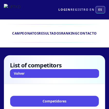
LOGIN
REGISTRO
EN
ES
CAMPEONATOS
RESULTADOS
RANKING
CONTACTO
List of competitors
Volver
Competidores