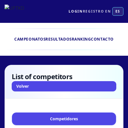
LOGIN
REGISTRO
EN
ES
CAMPEONATOS
RESULTADOS
RANKING
CONTACTO
List of competitors
Volver
Competidores