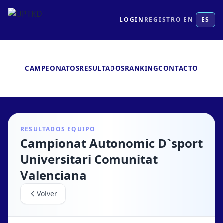
LOGIN
REGISTRO
EN
ES
CAMPEONATOS
RESULTADOS
RANKING
CONTACTO
RESULTADOS EQUIPO
Campionat Autonomic D`sport
Universitari Comunitat
Valenciana
Volver