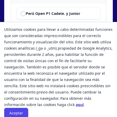
Perú Open P1 Cadete. y Junior
Peru Open G1 Senior 2023
Utilizamos cookies para llevar a cabo determinadas funciones
que son consideradas imprescindibles para el correcto
funcionamiento y visualización del sitio. Este sitio web utiliza
cookies analíticas (_ga o _utm) propiedad de Google Analytics,
persistentes durante 2 años, para habilitar la función de
control de visitas únicas con el fin de facilitarle su
navegación. También es posible que el servidor donde se
encuentra la web reconozca el navegador utilizado por el
usuario con la finalidad de que la navegación sea más
sencilla. Este sitio web no instalará cookies prescindibles sin
el consentimiento previo del usuario. Puede cambiar la
configuración en su navegador. Para obtener más
Términos y condiciones de uso
Aviso legal
información sobre las cookies haga click
aquí
.
Política de privacidad
© Copyrights 2026. UPTKD®.
|
Created by
RSR
Aceptar