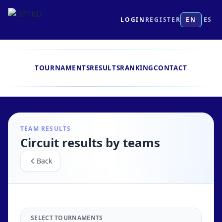
LOGIN
REGISTER
EN
ES
TOURNAMENTS
RESULTS
RANKING
CONTACT
TEAM RESULTS
Circuit results by teams
Back
SELECT TOURNAMENTS