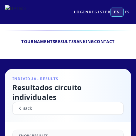
LOGIN
REGISTER
EN
ES
TOURNAMENTS
RESULTS
RANKING
CONTACT
INDIVIDUAL RESULTS
Resultados circuito
individuales
Back
SHOW RESULTS