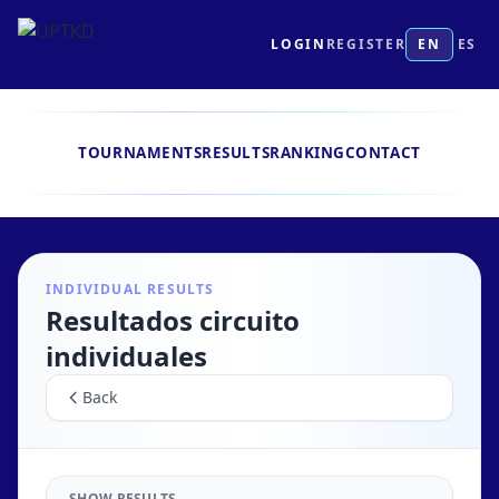
LOGIN
REGISTER
EN
ES
TOURNAMENTS
RESULTS
RANKING
CONTACT
INDIVIDUAL RESULTS
Resultados circuito
individuales
Back
SHOW RESULTS