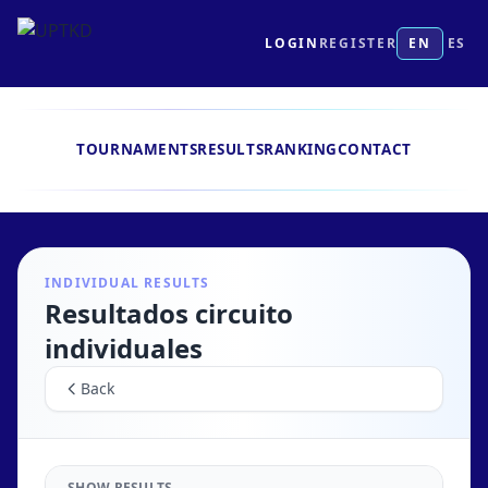
LOGIN
REGISTER
EN
ES
TOURNAMENTS
RESULTS
RANKING
CONTACT
INDIVIDUAL RESULTS
Resultados circuito
individuales
Back
SHOW RESULTS