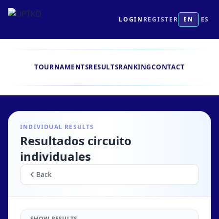
LOGIN
REGISTER
EN
ES
TOURNAMENTS
RESULTS
RANKING
CONTACT
INDIVIDUAL RESULTS
Resultados circuito
individuales
Back
SHOW RESULTS