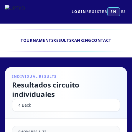
LOGIN
REGISTER
EN
ES
TOURNAMENTS
RESULTS
RANKING
CONTACT
INDIVIDUAL RESULTS
Resultados circuito
individuales
Back
SHOW RESULTS