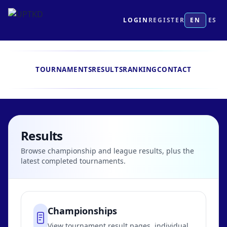
LOGIN
REGISTER
EN
ES
TOURNAMENTS
RESULTS
RANKING
CONTACT
Results
Browse championship and league results, plus the
latest completed tournaments.
Championships
View tournament result pages, individual