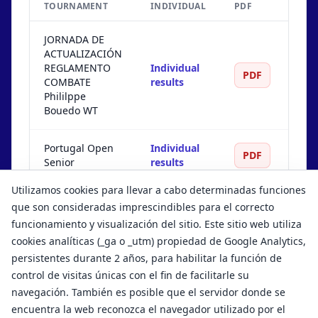
TOURNAMENT
INDIVIDUAL
PDF
TEA
JORNADA DE
ACTUALIZACIÓN
REGLAMENTO
Individual
Te
PDF
COMBATE
results
resu
Phililppe
Bouedo WT
Portugal Open
Individual
Te
PDF
Senior
results
resu
Utilizamos cookies para llevar a cabo determinadas funciones
Portugal Open
Individual
Te
PDF
que son consideradas imprescindibles para el correcto
Junior & Cadet
results
resu
funcionamiento y visualización del sitio. Este sitio web utiliza
cookies analíticas (_ga o _utm) propiedad de Google Analytics,
persistentes durante 2 años, para habilitar la función de
control de visitas únicas con el fin de facilitarle su
navegación. También es posible que el servidor donde se
encuentra la web reconozca el navegador utilizado por el