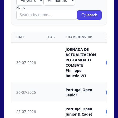
Name
Search
DATE
FLAG
CHAMPIONSHIP
INDIV
JORNADA DE
ACTUALIZACIÓN
REGLAMENTO
30-07-2026
Ind
COMBATE
Phililppe
Bouedo WT
Portugal Open
26-07-2026
Ind
Senior
Portugal Open
25-07-2026
Ind
Junior & Cadet