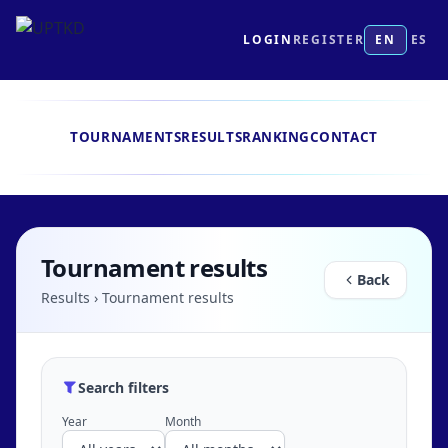
LOGIN
REGISTER
EN
ES
TOURNAMENTS
RESULTS
RANKING
CONTACT
Tournament results
Back
Results › Tournament results
Search filters
Year
Month