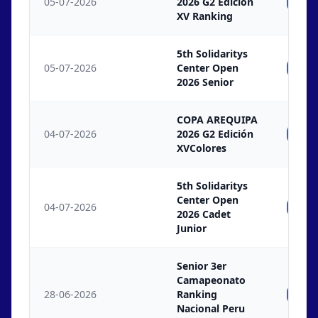
05-07-2026
2026 G2 Edición
Ind
XV Ranking
5th Solidaritys
05-07-2026
Center Open
Ind
2026 Senior
COPA AREQUIPA
04-07-2026
2026 G2 Edición
Ind
XVColores
5th Solidaritys
Center Open
04-07-2026
Ind
2026 Cadet
Junior
Senior 3er
Camapeonato
28-06-2026
Ranking
Ind
Nacional Peru