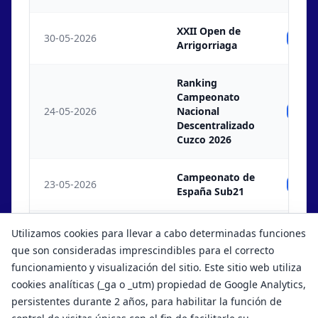
XXII Open de
30-05-2026
Ind
Arrigorriaga
Ranking
Campeonato
24-05-2026
Nacional
Ind
Descentralizado
Cuzco 2026
Campeonato de
23-05-2026
Ind
España Sub21
D1 Campeonato
Utilizamos cookies para llevar a cabo determinadas funciones
23-05-2026
Descentraizado
Ind
que son consideradas imprescindibles para el correcto
Cusco 2026
funcionamiento y visualización del sitio. Este sitio web utiliza
cookies analíticas (_ga o _utm) propiedad de Google Analytics,
persistentes durante 2 años, para habilitar la función de