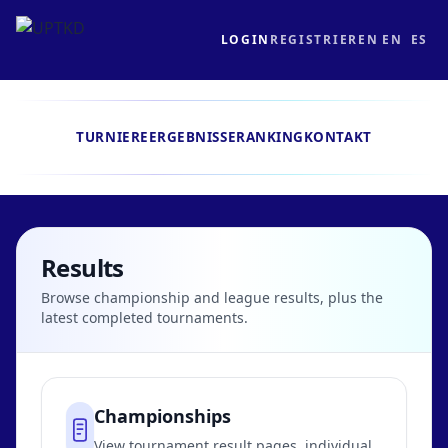
LOGIN
REGISTRIEREN
EN
ES
TURNIERE
ERGEBNISSE
RANKING
KONTAKT
Results
Browse championship and league results, plus the
latest completed tournaments.
Championships
View tournament result pages, individual